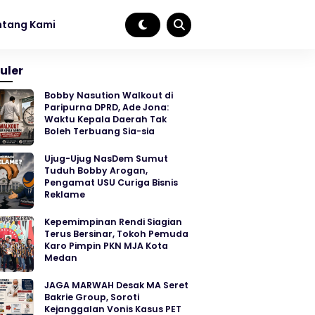
ntang Kami
uler
Bobby Nasution Walkout di
Paripurna DPRD, Ade Jona:
Waktu Kepala Daerah Tak
Boleh Terbuang Sia-sia
Ujug-Ujug NasDem Sumut
Tuduh Bobby Arogan,
Pengamat USU Curiga Bisnis
Reklame
Kepemimpinan Rendi Siagian
Terus Bersinar, Tokoh Pemuda
Karo Pimpin PKN MJA Kota
Medan
JAGA MARWAH Desak MA Seret
Bakrie Group, Soroti
Kejanggalan Vonis Kasus PET