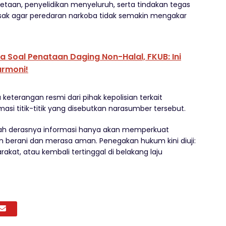
taan, penyelidikan menyeluruh, serta tindakan tegas
esak agar peredaran narkoba tidak semakin mengakar
a Soal Penataan Daging Non-Halal, FKUB: Ini
armoni!
a keterangan resmi dari pihak kepolisian terkait
masi titik-titik yang disebutkan narasumber tersebut.
ngah derasnya informasi hanya akan memperkuat
n berani dan merasa aman. Penegakan hukum kini diuji:
kat, atau kembali tertinggal di belakang laju