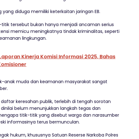
 yang diduga memiliki keterkaitan jaringan EB.
-titik tersebut bukan hanya menjadi ancaman serius
tensi memicu meningkatnya tindak kriminalitas, seperti
keamanan lingkungan.
Laporan Kinerja Komisi Informasi 2025, Bahas
Komisioner
anak-anak muda dan keamanan masyarakat sangat
ber.
aftar keresahan publik, terlebih di tengah sorotan
dinilai belum menunjukkan langkah tegas dan
engapa titik-titik yang disebut warga dan narasumber
ski informasinya terus bermunculan.
egak hukum, khususnya Satuan Reserse Narkoba Polres