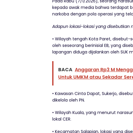
Pada Rabu (7/1/2026), seorang nara
kepada awak media bahwa terdapat be
narkoba dengan pola operasi yang tel
Adapun lokasi-lokasi yang disebutkan 
• Wilayah tengah Kota Paret, disebut-s
oleh seseorang berinisial EB, yang d
lapangan diduga dijalankan oleh SUK me
BACA
Anggaran Rp3 M Mengge
Untuk UMKM atau Sekadar Ser
• Kawasan Cinta Dapat, Sukerjo, disebu
dikelola oleh PN.
• Wilayah Kuala, yang menurut narasum
lokal CER.
• Kecamatan Salapian, lokasi yang dis