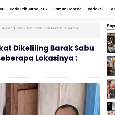
er
Kode Etik Jurnalistik
Laman Contoh
Redaksi
Te
Pop
t Dikeliling Barak Sabu dan Judi, Berikut Beberapa
kat Dikeliling Barak Sabu
Beberapa Lokasinya :