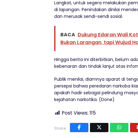
Langkat, untuk segera melakukan peme
di lapangan. Penindakan dinilai mend
dan merusak sendi-sendi sosial.
BACA
Dukung Edaran Wali Kot
Bukan Larangan, tapi Wujud H
Hingga berita ini diterbitkan, belum ad
kebenaran dan tindak lanjut atas infor
Publik menilai, diamnya aparat di te
persepsi bahwa peredaran narkoba kia
apakah hadir sebagai pelindung masyara
kejahatan narkotika. (Done)
Post Views:
115
Share: