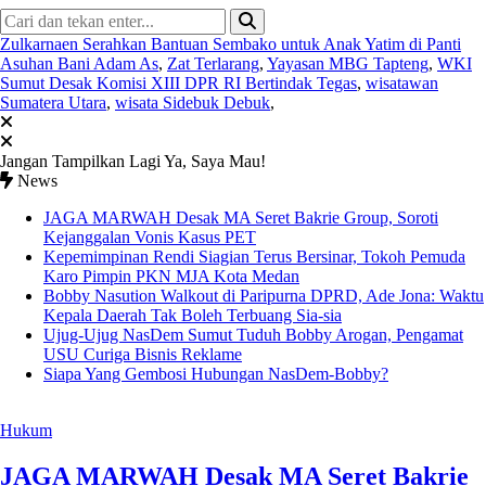
Zulkarnaen Serahkan Bantuan Sembako untuk Anak Yatim di Panti
Asuhan Bani Adam As
,
Zat Terlarang
,
Yayasan MBG Tapteng
,
WKI
Sumut Desak Komisi XIII DPR RI Bertindak Tegas
,
wisatawan
Sumatera Utara
,
wisata Sidebuk Debuk
,
Jangan Tampilkan Lagi
Ya, Saya Mau!
News
JAGA MARWAH Desak MA Seret Bakrie Group, Soroti
Kejanggalan Vonis Kasus PET
Kepemimpinan Rendi Siagian Terus Bersinar, Tokoh Pemuda
Karo Pimpin PKN MJA Kota Medan
Bobby Nasution Walkout di Paripurna DPRD, Ade Jona: Waktu
Kepala Daerah Tak Boleh Terbuang Sia-sia
Ujug-Ujug NasDem Sumut Tuduh Bobby Arogan, Pengamat
USU Curiga Bisnis Reklame
Siapa Yang Gembosi Hubungan NasDem-Bobby?
Hukum
JAGA MARWAH Desak MA Seret Bakrie