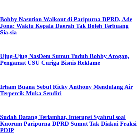
Bobby Nasution Walkout di Paripurna DPRD, Ade
Jona: Waktu Kepala Daerah Tak Boleh Terbuang
Sia-sia
Ujug-Ujug NasDem Sumut Tuduh Bobby Arogan,
Pengamat USU Curiga Bisnis Reklame
Irham Buana Sebut Ricky Anthony Mendulang Air
Terpercik Muka Sendiri
Sudah Datang Terlambat, Interupsi Syahrul soal
Kuorum Paripurna DPRD Sumut Tak Diakui Fraksi
PDIP