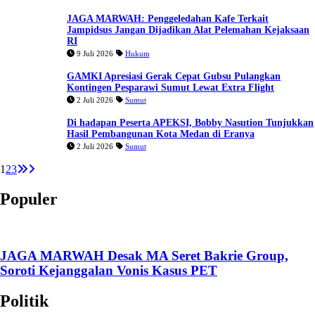
JAGA MARWAH: Penggeledahan Kafe Terkait
Jampidsus Jangan Dijadikan Alat Pelemahan Kejaksaan
RI
9 Juli 2026
Hukum
GAMKI Apresiasi Gerak Cepat Gubsu Pulangkan
Kontingen Pesparawi Sumut Lewat Extra Flight
2 Juli 2026
Sumut
Di hadapan Peserta APEKSI, Bobby Nasution Tunjukkan
Hasil Pembangunan Kota Medan di Eranya
2 Juli 2026
Sumut
1
2
3
Populer
JAGA MARWAH Desak MA Seret Bakrie Group,
Soroti Kejanggalan Vonis Kasus PET
Politik