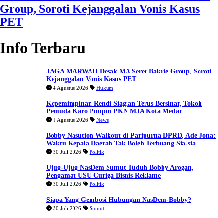
Group, Soroti Kejanggalan Vonis Kasus
PET
Info Terbaru
JAGA MARWAH Desak MA Seret Bakrie Group, Soroti
Kejanggalan Vonis Kasus PET
4 Agustus 2026
Hukum
Kepemimpinan Rendi Siagian Terus Bersinar, Tokoh
Pemuda Karo Pimpin PKN MJA Kota Medan
1 Agustus 2026
News
Bobby Nasution Walkout di Paripurna DPRD, Ade Jona:
Waktu Kepala Daerah Tak Boleh Terbuang Sia-sia
30 Juli 2026
Politik
Ujug-Ujug NasDem Sumut Tuduh Bobby Arogan,
Pengamat USU Curiga Bisnis Reklame
30 Juli 2026
Politik
Siapa Yang Gembosi Hubungan NasDem-Bobby?
30 Juli 2026
Sumut