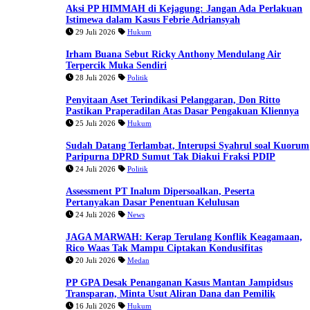
Aksi PP HIMMAH di Kejagung: Jangan Ada Perlakuan
Istimewa dalam Kasus Febrie Adriansyah
29 Juli 2026
Hukum
Irham Buana Sebut Ricky Anthony Mendulang Air
Terpercik Muka Sendiri
28 Juli 2026
Politik
Penyitaan Aset Terindikasi Pelanggaran, Don Ritto
Pastikan Praperadilan Atas Dasar Pengakuan Kliennya
25 Juli 2026
Hukum
Sudah Datang Terlambat, Interupsi Syahrul soal Kuorum
Paripurna DPRD Sumut Tak Diakui Fraksi PDIP
24 Juli 2026
Politik
Assessment PT Inalum Dipersoalkan, Peserta
Pertanyakan Dasar Penentuan Kelulusan
24 Juli 2026
News
JAGA MARWAH: Kerap Terulang Konflik Keagamaan,
Rico Waas Tak Mampu Ciptakan Kondusifitas
20 Juli 2026
Medan
PP GPA Desak Penanganan Kasus Mantan Jampidsus
Transparan, Minta Usut Aliran Dana dan Pemilik
16 Juli 2026
Hukum