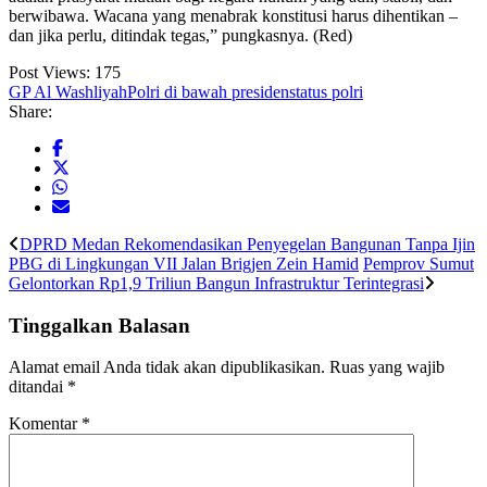
berwibawa. Wacana yang menabrak konstitusi harus dihentikan –
dan jika perlu, ditindak tegas,” pungkasnya. (Red)
Post Views:
175
GP Al Washliyah
Polri di bawah presiden
status polri
Share:
DPRD Medan Rekomendasikan Penyegelan Bangunan Tanpa Ijin
PBG di Lingkungan VII Jalan Brigjen Zein Hamid
Pemprov Sumut
Gelontorkan Rp1,9 Triliun Bangun Infrastruktur Terintegrasi
Tinggalkan Balasan
Alamat email Anda tidak akan dipublikasikan.
Ruas yang wajib
ditandai
*
Komentar
*