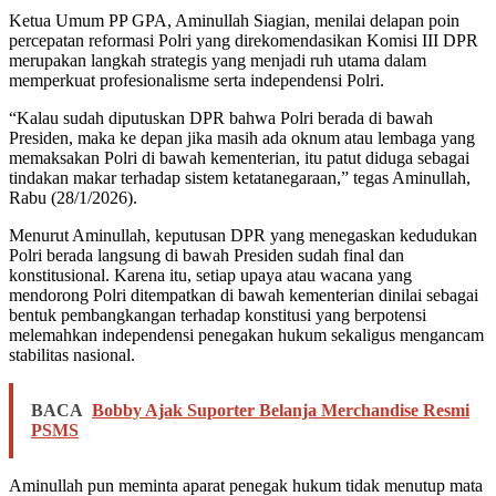
Ketua Umum PP GPA, Aminullah Siagian, menilai delapan poin
percepatan reformasi Polri yang direkomendasikan Komisi III DPR
merupakan langkah strategis yang menjadi ruh utama dalam
memperkuat profesionalisme serta independensi Polri.
“Kalau sudah diputuskan DPR bahwa Polri berada di bawah
Presiden, maka ke depan jika masih ada oknum atau lembaga yang
memaksakan Polri di bawah kementerian, itu patut diduga sebagai
tindakan makar terhadap sistem ketatanegaraan,” tegas Aminullah,
Rabu (28/1/2026).
Menurut Aminullah, keputusan DPR yang menegaskan kedudukan
Polri berada langsung di bawah Presiden sudah final dan
konstitusional. Karena itu, setiap upaya atau wacana yang
mendorong Polri ditempatkan di bawah kementerian dinilai sebagai
bentuk pembangkangan terhadap konstitusi yang berpotensi
melemahkan independensi penegakan hukum sekaligus mengancam
stabilitas nasional.
BACA
Bobby Ajak Suporter Belanja Merchandise Resmi
PSMS
Aminullah pun meminta aparat penegak hukum tidak menutup mata