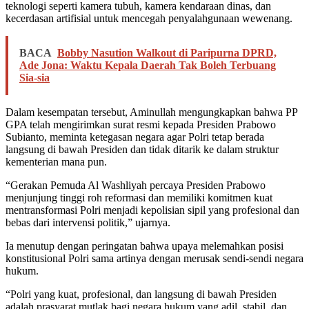
teknologi seperti kamera tubuh, kamera kendaraan dinas, dan
kecerdasan artifisial untuk mencegah penyalahgunaan wewenang.
BACA
Bobby Nasution Walkout di Paripurna DPRD,
Ade Jona: Waktu Kepala Daerah Tak Boleh Terbuang
Sia-sia
Dalam kesempatan tersebut, Aminullah mengungkapkan bahwa PP
GPA telah mengirimkan surat resmi kepada Presiden Prabowo
Subianto, meminta ketegasan negara agar Polri tetap berada
langsung di bawah Presiden dan tidak ditarik ke dalam struktur
kementerian mana pun.
“Gerakan Pemuda Al Washliyah percaya Presiden Prabowo
menjunjung tinggi roh reformasi dan memiliki komitmen kuat
mentransformasi Polri menjadi kepolisian sipil yang profesional dan
bebas dari intervensi politik,” ujarnya.
Ia menutup dengan peringatan bahwa upaya melemahkan posisi
konstitusional Polri sama artinya dengan merusak sendi-sendi negara
hukum.
“Polri yang kuat, profesional, dan langsung di bawah Presiden
adalah prasyarat mutlak bagi negara hukum yang adil, stabil, dan