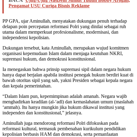
BACA
Ujug-Ujug NasDem Sumut Tuduh Bobby Arogan,
Pengamat USU Curiga Bisnis Reklame
PP GPA, ujar Aminullah, menyatakan dukungan penuh terhadap
delapan poin percepatan reformasi Polri yang dinilai sebagai ruh
utama dalam memperkuat profesionalisme, modernisasi, dan
independensi kepolisian.
Dukungan tersebut, kata Aminullah, merupakan wujud komitmen
organisasi kepemudaan Islam dalam menjaga keutuhan NKRI,
supremasi hukum, dan demokrasi konstitusional.
Ia menegaskan bahwa prinsip supremasi sipil dalam negara hukum
hanya dapat berjalan apabila institusi penegak hukum berdiri kuat di
bawah otoritas sipil yang sah, yakni Presiden sebagai kepala negara
dan kepala pemerintahan.
“Dalam Islam pun, kepemimpinan adalah amanah. Negara wajib
menghadirkan keadilan (al-‘adl) dan kemaslahatan umum (maslahah
‘ammah). Itu hanya mungkin jika hukum dikawal institusi yang
independen dan konstitusional,” jelasnya.
Aminullah juga mendorong reformasi Polri difokuskan pada
reformasi kultural, termasuk pembenahan kurikulum pendidikan
kepolisian berbasis HAM dan demokrasi, serta pemanfaatan