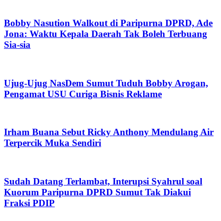
Bobby Nasution Walkout di Paripurna DPRD, Ade
Jona: Waktu Kepala Daerah Tak Boleh Terbuang
Sia-sia
Ujug-Ujug NasDem Sumut Tuduh Bobby Arogan,
Pengamat USU Curiga Bisnis Reklame
Irham Buana Sebut Ricky Anthony Mendulang Air
Terpercik Muka Sendiri
Sudah Datang Terlambat, Interupsi Syahrul soal
Kuorum Paripurna DPRD Sumut Tak Diakui
Fraksi PDIP