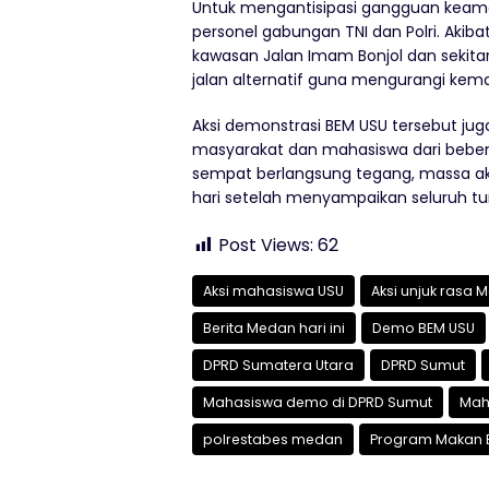
Untuk mengantisipasi gangguan keam
personel gabungan TNI dan Polri. Akibat
kawasan Jalan Imam Bonjol dan sekita
jalan alternatif guna mengurangi kem
Aksi demonstrasi BEM USU tersebut j
masyarakat dan mahasiswa dari bebera
sempat berlangsung tegang, massa ak
hari setelah menyampaikan seluruh tu
Post Views:
62
Aksi mahasiswa USU
Aksi unjuk rasa 
Berita Medan hari ini
Demo BEM USU
DPRD Sumatera Utara
DPRD Sumut
Mahasiswa demo di DPRD Sumut
Mah
polrestabes medan
Program Makan Be