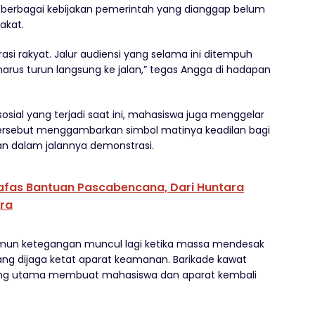
berbagai kebijakan pemerintah yang dianggap belum
kat.
si rakyat. Jalur audiensi yang selama ini ditempuh
harus turun langsung ke jalan,” tegas Angga di hadapan
sosial yang terjadi saat ini, mahasiswa juga menggelar
al tersebut menggambarkan simbol matinya keadilan bagi
an dalam jalannya demonstrasi.
afas Bantuan Pascabencana, Dari Huntara
ra
amun ketegangan muncul lagi ketika massa mendesak
g dijaga ketat aparat keamanan. Barikade kawat
rbang utama membuat mahasiswa dan aparat kembali