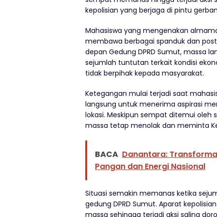
kepolisian yang berjaga di pintu gerb
Mahasiswa yang mengenakan almamater h
membawa berbagai spanduk dan poster 
depan Gedung DPRD Sumut, massa l
sejumlah tuntutan terkait kondisi ekono
tidak berpihak kepada masyarakat.
Ketegangan mulai terjadi saat mahas
langsung untuk menerima aspirasi me
lokasi. Meskipun sempat ditemui oleh 
massa tetap menolak dan meminta Ketu
BACA
Danantara: Transformas
Pangan dan Energi Nasional
Situasi semakin memanas ketika sej
gedung DPRD Sumut. Aparat kepolis
massa sehingga terjadi aksi saling do