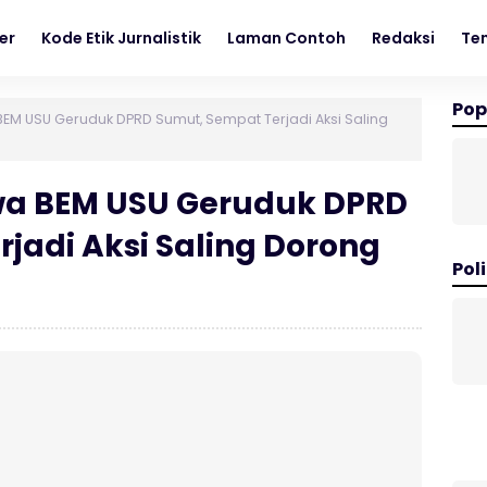
er
Kode Etik Jurnalistik
Laman Contoh
Redaksi
Te
Pop
EM USU Geruduk DPRD Sumut, Sempat Terjadi Aksi Saling
wa BEM USU Geruduk DPRD
jadi Aksi Saling Dorong
Poli