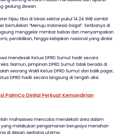
ang gedung dewan.
ijau tiba di lokasi sekitar pukul 14.24 WIB sambil
bertuliskan “Menuju Indonesia Gagal”. Setibanya di
angsung menggelar mimbar bebas dan menyampaikan
mi, pendidikan, hingga kebijakan nasional yang dinilai
iswa mendesak Ketua DPRD Sumut hadir secara
reka. Namun, pimpinan DPRD Sumut tidak berada di
salah seorang Wakil Ketua DPRD Sumut dari balik pagar,
a DPRD hadir secara langsung di tengah aksi.
i PalmCo Dinilai Perkuat Kemandirian
umlah mahasiswa mencoba mendekati area dalam
ian yang melakukan pengamanan berupaya menahan
rong di depan gerbang utama.