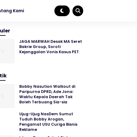
ntang Kami
uler
JAGA MARWAH Desak MA Seret
Bakrie Group, Soroti
Kejanggalan Vonis Kasus PET
tik
Bobby Nasution Walkout di
Paripurna DPRD, Ade Jona:
Waktu Kepala Daerah Tak
Boleh Terbuang Sia-sia
Ujug-Ujug NasDem Sumut
Tuduh Bobby Arogan,
Pengamat USU Curiga Bisnis
Reklame