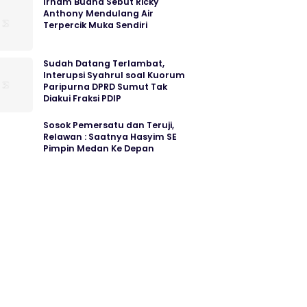
Irham Buana Sebut Ricky
Anthony Mendulang Air
Terpercik Muka Sendiri
Sudah Datang Terlambat,
Interupsi Syahrul soal Kuorum
Paripurna DPRD Sumut Tak
Diakui Fraksi PDIP
Sosok Pemersatu dan Teruji,
Relawan : Saatnya Hasyim SE
Pimpin Medan Ke Depan