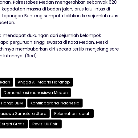
anan, Polrestabes Medan mengerahkan sebanyak 620
 kepadatan massa di badan jalan, arus lalu lintas di
r Lapangan Benteng sempat dialihkan ke sejumlah ruas
acetan.
uga mendapat dukungan dari sejumlah kelompok
pa perguruan tinggi swasta di Kota Medan. Meski
hirnya membubarkan diri secara tertib menjelang sore
ntutannya. (Red)
Medan
Angga Al-Maaris Harahap
Demonstrasi mahasiswa Medan
Harga BBM
Konflik agraria Indonesia
asiswa Sumatera Utara
Pelemahan rupiah
rgizi Gratis
Revisi UU Polri