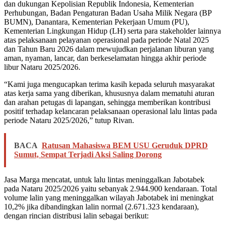
dan dukungan Kepolisian Republik Indonesia, Kementerian
Perhubungan, Badan Pengaturan Badan Usaha Milik Negara (BP
BUMN), Danantara, Kementerian Pekerjaan Umum (PU),
Kementerian Lingkungan Hidup (LH) serta para stakeholder lainnya
atas pelaksanaan pelayanan operasional pada periode Natal 2025
dan Tahun Baru 2026 dalam mewujudkan perjalanan liburan yang
aman, nyaman, lancar, dan berkeselamatan hingga akhir periode
libur Nataru 2025/2026.
“Kami juga mengucapkan terima kasih kepada seluruh masyarakat
atas kerja sama yang diberikan, khususnya dalam mematuhi aturan
dan arahan petugas di lapangan, sehingga memberikan kontribusi
positif terhadap kelancaran pelaksanaan operasional lalu lintas pada
periode Nataru 2025/2026,” tutup Rivan.
BACA
Ratusan Mahasiswa BEM USU Geruduk DPRD
Sumut, Sempat Terjadi Aksi Saling Dorong
Jasa Marga mencatat, untuk lalu lintas meninggalkan Jabotabek
pada Nataru 2025/2026 yaitu sebanyak 2.944.900 kendaraan. Total
volume lalin yang meninggalkan wilayah Jabotabek ini meningkat
10,2% jika dibandingkan lalin normal (2.671.323 kendaraan),
dengan rincian distribusi lalin sebagai berikut: