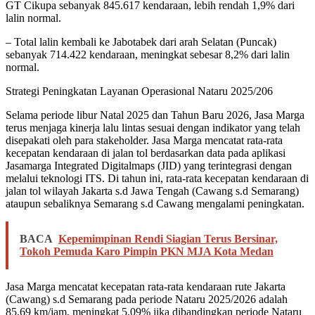
GT Cikupa sebanyak 845.617 kendaraan, lebih rendah 1,9% dari
lalin normal.
– Total lalin kembali ke Jabotabek dari arah Selatan (Puncak)
sebanyak 714.422 kendaraan, meningkat sebesar 8,2% dari lalin
normal.
Strategi Peningkatan Layanan Operasional Nataru 2025/206
Selama periode libur Natal 2025 dan Tahun Baru 2026, Jasa Marga
terus menjaga kinerja lalu lintas sesuai dengan indikator yang telah
disepakati oleh para stakeholder. Jasa Marga mencatat rata-rata
kecepatan kendaraan di jalan tol berdasarkan data pada aplikasi
Jasamarga Integrated Digitalmaps (JID) yang terintegrasi dengan
melalui teknologi ITS. Di tahun ini, rata-rata kecepatan kendaraan di
jalan tol wilayah Jakarta s.d Jawa Tengah (Cawang s.d Semarang)
ataupun sebaliknya Semarang s.d Cawang mengalami peningkatan.
BACA
Kepemimpinan Rendi Siagian Terus Bersinar,
Tokoh Pemuda Karo Pimpin PKN MJA Kota Medan
Jasa Marga mencatat kecepatan rata-rata kendaraan rute Jakarta
(Cawang) s.d Semarang pada periode Nataru 2025/2026 adalah
85,69 km/jam, meningkat 5,09% jika dibandingkan periode Nataru