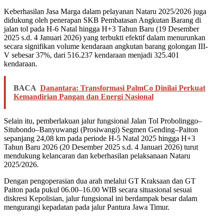
Keberhasilan Jasa Marga dalam pelayanan Nataru 2025/2026 juga
didukung oleh penerapan SKB Pembatasan Angkutan Barang di
jalan tol pada H-6 Natal hingga H+3 Tahun Baru (19 Desember
2025 s.d. 4 Januari 2026) yang terbukti efektif dalam menurunkan
secara signifikan volume kendaraan angkutan barang golongan III-
V sebesar 37%, dari 516.237 kendaraan menjadi 325.401
kendaraan.
BACA
Danantara: Transformasi PalmCo Dinilai Perkuat
Kemandirian Pangan dan Energi Nasional
Selain itu, pemberlakuan jalur fungsional Jalan Tol Probolinggo–
Situbondo–Banyuwangi (Prosiwangi) Segmen Gending–Paiton
sepanjang 24,08 km pada periode H-5 Natal 2025 hingga H+3
Tahun Baru 2026 (20 Desember 2025 s.d. 4 Januari 2026) turut
mendukung kelancaran dan keberhasilan pelaksanaan Nataru
2025/2026.
Dengan pengoperasian dua arah melalui GT Kraksaan dan GT
Paiton pada pukul 06.00–16.00 WIB secara situasional sesuai
diskresi Kepolisian, jalur fungsional ini berdampak besar dalam
mengurangi kepadatan pada jalur Pantura Jawa Timur.