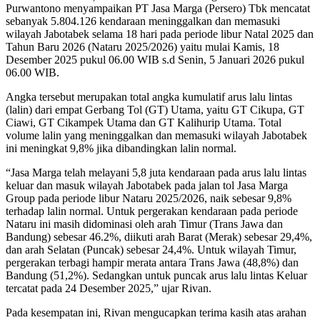
Purwantono menyampaikan PT Jasa Marga (Persero) Tbk mencatat
sebanyak 5.804.126 kendaraan meninggalkan dan memasuki
wilayah Jabotabek selama 18 hari pada periode libur Natal 2025 dan
Tahun Baru 2026 (Nataru 2025/2026) yaitu mulai Kamis, 18
Desember 2025 pukul 06.00 WIB s.d Senin, 5 Januari 2026 pukul
06.00 WIB.
Angka tersebut merupakan total angka kumulatif arus lalu lintas
(lalin) dari empat Gerbang Tol (GT) Utama, yaitu GT Cikupa, GT
Ciawi, GT Cikampek Utama dan GT Kalihurip Utama. Total
volume lalin yang meninggalkan dan memasuki wilayah Jabotabek
ini meningkat 9,8% jika dibandingkan lalin normal.
“Jasa Marga telah melayani 5,8 juta kendaraan pada arus lalu lintas
keluar dan masuk wilayah Jabotabek pada jalan tol Jasa Marga
Group pada periode libur Nataru 2025/2026, naik sebesar 9,8%
terhadap lalin normal. Untuk pergerakan kendaraan pada periode
Nataru ini masih didominasi oleh arah Timur (Trans Jawa dan
Bandung) sebesar 46.2%, diikuti arah Barat (Merak) sebesar 29,4%,
dan arah Selatan (Puncak) sebesar 24,4%. Untuk wilayah Timur,
pergerakan terbagi hampir merata antara Trans Jawa (48,8%) dan
Bandung (51,2%). Sedangkan untuk puncak arus lalu lintas Keluar
tercatat pada 24 Desember 2025,” ujar Rivan.
Pada kesempatan ini, Rivan mengucapkan terima kasih atas arahan