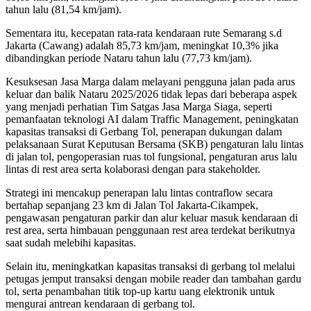
tahun lalu (81,54 km/jam).
Sementara itu, kecepatan rata-rata kendaraan rute Semarang s.d
Jakarta (Cawang) adalah 85,73 km/jam, meningkat 10,3% jika
dibandingkan periode Nataru tahun lalu (77,73 km/jam).
Kesuksesan Jasa Marga dalam melayani pengguna jalan pada arus
keluar dan balik Nataru 2025/2026 tidak lepas dari beberapa aspek
yang menjadi perhatian Tim Satgas Jasa Marga Siaga, seperti
pemanfaatan teknologi AI dalam Traffic Management, peningkatan
kapasitas transaksi di Gerbang Tol, penerapan dukungan dalam
pelaksanaan Surat Keputusan Bersama (SKB) pengaturan lalu lintas
di jalan tol, pengoperasian ruas tol fungsional, pengaturan arus lalu
lintas di rest area serta kolaborasi dengan para stakeholder.
Strategi ini mencakup penerapan lalu lintas contraflow secara
bertahap sepanjang 23 km di Jalan Tol Jakarta-Cikampek,
pengawasan pengaturan parkir dan alur keluar masuk kendaraan di
rest area, serta himbauan penggunaan rest area terdekat berikutnya
saat sudah melebihi kapasitas.
Selain itu, meningkatkan kapasitas transaksi di gerbang tol melalui
petugas jemput transaksi dengan mobile reader dan tambahan gardu
tol, serta penambahan titik top-up kartu uang elektronik untuk
mengurai antrean kendaraan di gerbang tol.