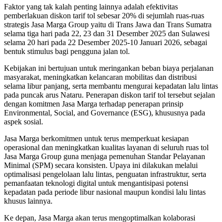
Faktor yang tak kalah penting lainnya adalah efektivitas
pemberlakuan diskon tarif tol sebesar 20% di sejumlah ruas-ruas
strategis Jasa Marga Group yaitu di Trans Jawa dan Trans Sumatra
selama tiga hari pada 22, 23 dan 31 Desember 2025 dan Sulawesi
selama 20 hari pada 22 Desember 2025-10 Januari 2026, sebagai
bentuk stimulus bagi pengguna jalan tol.
Kebijakan ini bertujuan untuk meringankan beban biaya perjalanan
masyarakat, meningkatkan kelancaran mobilitas dan distribusi
selama libur panjang, serta membantu mengurai kepadatan lalu lintas
pada puncak arus Nataru. Penerapan diskon tarif tol tersebut sejalan
dengan komitmen Jasa Marga terhadap penerapan prinsip
Environmental, Social, and Governance (ESG), khususnya pada
aspek sosial.
Jasa Marga berkomitmen untuk terus memperkuat kesiapan
operasional dan meningkatkan kualitas layanan di seluruh ruas tol
Jasa Marga Group guna menjaga pemenuhan Standar Pelayanan
Minimal (SPM) secara konsisten. Upaya ini dilakukan melalui
optimalisasi pengelolaan lalu lintas, penguatan infrastruktur, serta
pemanfaatan teknologi digital untuk mengantisipasi potensi
kepadatan pada periode libur nasional maupun kondisi lalu lintas
khusus lainnya.
Ke depan, Jasa Marga akan terus mengoptimalkan kolaborasi