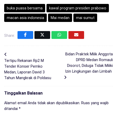
buka puasa bersama
kawal program presiden prabowo
macan asia indonesia
Mai medan
mai sumut
Share:
Bidan Praktek Milik Anggota
DPRD Medan Romauli
Tertipu Rekanan Rp2 M
Disorot, Diduga Tidak Miliki
Tender Konser Pemko
Izin Lingkungan dan Limbah
Medan, Laporan David 3
Tahun Mangkrak di Poldasu
Tinggalkan Balasan
Alamat email Anda tidak akan dipublikasikan.
Ruas yang wajib
ditandai
*