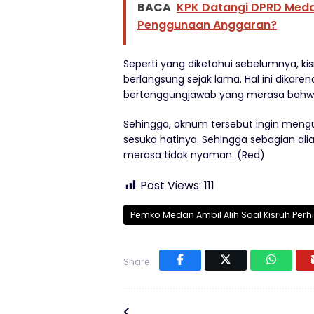
BACA
KPK Datangi DPRD Meda
Penggunaan Anggaran?
Seperti yang diketahui sebelumnya, k
berlangsung sejak lama. Hal ini dika
bertanggungjawab yang merasa bahwa S
Sehingga, oknum tersebut ingin meng
sesuka hatinya. Sehingga sebagian a
merasa tidak nyaman. (Red)
Post Views:
111
Pemko Medan Ambil Alih Soal Kisruh Per
Share: