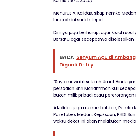
Kamis (19/2/2026).
Menurut A. Kalidas, sikap Pemko Med
langkah ini sudah tepat.
Dirinya juga berharap, agar kisruh soa
Bersatu agar secepatnya diselesaikan.
BACA
Senyum Agu di Ambang I
Diganti Dr Lily
“Saya mewakili seluruh Umat Hindu ya
persoalan Shri Mariamman Kuil secepat
bukan milik pribadi atau pererorangan
A.Kalidas juga menambahkan, Pemko M
Polretabes Medan, Kejaksaan, PHDI S
waktu dekat ini akan melakukan medias