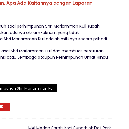
n, Apa Ada Kaitannya dengan Laporan
isruh soal perhimpunan Shri Mariamman Kuil sudah
renakan adanya oknum-oknum yang tidak
hri Mariamman Kuil adalah miliknya secara pribadi.
uasai Shri Mariamman Kuil dan membuat peraturan
liansi atau Lembaga ataupun Perhimpunan Umat Hindu
himpunan Shri Mariamman Kuil
MAI Medan Soroti Ironi Superblok Deli Park,