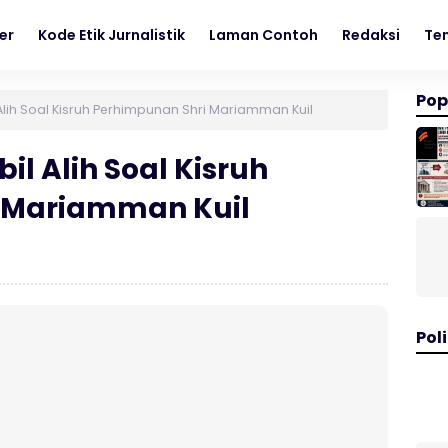
er
Kode Etik Jurnalistik
Laman Contoh
Redaksi
Te
Pop
ih Soal Kisruh Perhimpunan Shri Mariamman Kuil
 Alih Soal Kisruh
 Mariamman Kuil
Poli