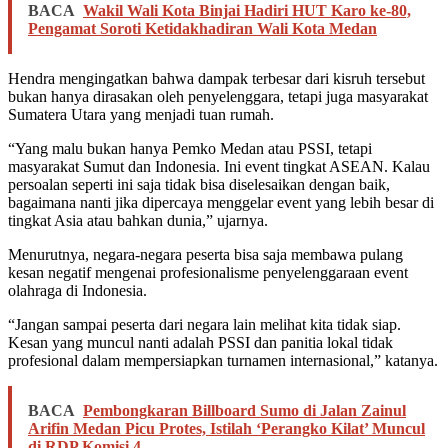
BACA
Wakil Wali Kota Binjai Hadiri HUT Karo ke-80,
Pengamat Soroti Ketidakhadiran Wali Kota Medan
Hendra mengingatkan bahwa dampak terbesar dari kisruh tersebut
bukan hanya dirasakan oleh penyelenggara, tetapi juga masyarakat
Sumatera Utara yang menjadi tuan rumah.
“Yang malu bukan hanya Pemko Medan atau PSSI, tetapi
masyarakat Sumut dan Indonesia. Ini event tingkat ASEAN. Kalau
persoalan seperti ini saja tidak bisa diselesaikan dengan baik,
bagaimana nanti jika dipercaya menggelar event yang lebih besar di
tingkat Asia atau bahkan dunia,” ujarnya.
Menurutnya, negara-negara peserta bisa saja membawa pulang
kesan negatif mengenai profesionalisme penyelenggaraan event
olahraga di Indonesia.
“Jangan sampai peserta dari negara lain melihat kita tidak siap.
Kesan yang muncul nanti adalah PSSI dan panitia lokal tidak
profesional dalam mempersiapkan turnamen internasional,” katanya.
BACA
Pembongkaran Billboard Sumo di Jalan Zainul
Arifin Medan Picu Protes, Istilah ‘Perangko Kilat’ Muncul
di RDP Komisi 4