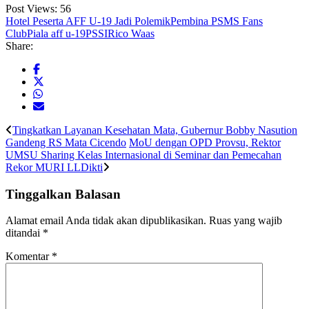
Post Views:
56
Hotel Peserta AFF U-19 Jadi Polemik
Pembina PSMS Fans
Club
Piala aff u-19
PSSI
Rico Waas
Share:
Tingkatkan Layanan Kesehatan Mata, Gubernur Bobby Nasution
Gandeng RS Mata Cicendo
MoU dengan OPD Provsu, Rektor
UMSU Sharing Kelas Internasional di Seminar dan Pemecahan
Rekor MURI LLDikti
Tinggalkan Balasan
Alamat email Anda tidak akan dipublikasikan.
Ruas yang wajib
ditandai
*
Komentar
*