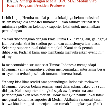
BACA
Sinergi dengan Media, DPC MAI Medan Siap
Kawal Program Presiden Prabowo
Lebih lanjut, Hendra menilai panitia lokal juga belum maksimal
dalam mengelola atmosfer turnamen. Salah satunya terlihat dari
minimnya pelibatan kelompok suporter lokal untuk meramaikan
pertandingan.
“Kalau dibandingkan dengan Piala Dunia U-17 yang lalu, gaungnya
jauh berbeda. Saat itu stadion penuh dan atmosfernya luar biasa.
Sekarang suporter lokal tidak dirangkul. Kami tidak pernah
dilibatkan. Padahal kami siap membantu menyukseskan event ini,”
ujarnya.
Ia mencontohkan suasana saat Timnas Indonesia menghadapi
Myanmar yang menurutnya belum mencerminkan antusiasme besar
masyarakat terhadap sebuah turnamen internasional.
“Abang bisa lihat sendiri saat pertandingan Indonesia melawan
Myanmar. Stadion belum seramai yang diharapkan. Tiket juga sulit
didapat. Kalau suporter dirangkul sejak awal, tentu suasana
pertandingan akan lebih meriah. Tidak mungkin panitia lokal tidak
mengenal komunitas suporter di Medan. Akibatnya muncul kesan
bahwa kita kurang siap menjadi tuan rumah,” pungkasnya. (Red)