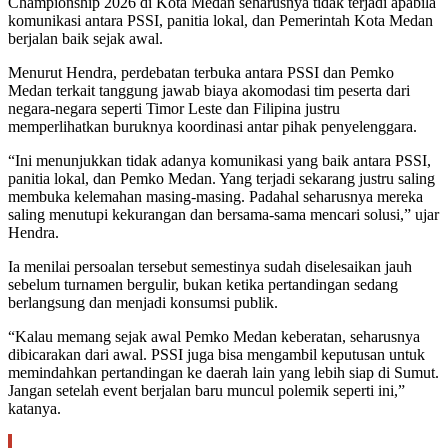
Championship 2026 di Kota Medan seharusnya tidak terjadi apabila
komunikasi antara PSSI, panitia lokal, dan Pemerintah Kota Medan
berjalan baik sejak awal.
Menurut Hendra, perdebatan terbuka antara PSSI dan Pemko
Medan terkait tanggung jawab biaya akomodasi tim peserta dari
negara-negara seperti Timor Leste dan Filipina justru
memperlihatkan buruknya koordinasi antar pihak penyelenggara.
“Ini menunjukkan tidak adanya komunikasi yang baik antara PSSI,
panitia lokal, dan Pemko Medan. Yang terjadi sekarang justru saling
membuka kelemahan masing-masing. Padahal seharusnya mereka
saling menutupi kekurangan dan bersama-sama mencari solusi,” ujar
Hendra.
Ia menilai persoalan tersebut semestinya sudah diselesaikan jauh
sebelum turnamen bergulir, bukan ketika pertandingan sedang
berlangsung dan menjadi konsumsi publik.
“Kalau memang sejak awal Pemko Medan keberatan, seharusnya
dibicarakan dari awal. PSSI juga bisa mengambil keputusan untuk
memindahkan pertandingan ke daerah lain yang lebih siap di Sumut.
Jangan setelah event berjalan baru muncul polemik seperti ini,”
katanya.