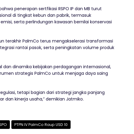
 bahwa penerapan sertfikasi RSPO IP dan MB turut
ional di tingkat kebun dan pabrik, termasuk
emisi, serta perlindungan kawasan bernilai konservasi
un terakhir PalmCo terus mengakselerasi transformasi
integrasi rantai pasok, serta peningkatan volume produk
al dan dinamika kebijakan perdagangan internasional,
instrumen strategis PalmCo untuk menjaga daya saing
gulasi, tetapi bagian dari strategi jangka panjang
 dan kinerja usaha,” demikian Jatmiko.
RSPO
PTPN IV PalmCo Raup USD 10