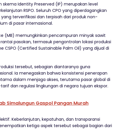
an skema Identity Preserved (IP) merupakan level
berkelanjutan RSPO. Seluruh CPO yang diperdagangkan
 yang terverifikasi dan terpisah dari produk non-
mium di pasar internasional.
nce (MB) memungkinkan pencampuran minyak sawit
 rantai pasokan, termasuk pengontrolan lokasi produksi
 CSPO (Certified Sustainable Palm Oil) yang dijual di
oduksi tersebut, sebagian diantaranya guna
sional. Ia menegaskan bahwa konsistensi penerapan
 utama dalam menjaga akses, terutama pasar global di
if dan regulasi lingkungan di negara tujuan ekspor.
ab Simalungun Gaspol Pangan Murah
ektif. Keberlanjutan, kepatuhan, dan transparansi
empatkan ketiga aspek tersebut sebagai bagian dari