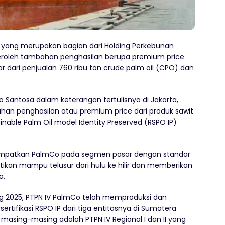
 yang merupakan bagian dari Holding Perkebunan
peroleh tambahan penghasilan berupa premium price
ar dari penjualan 760 ribu ton crude palm oil (CPO) dan
 Santosa dalam keterangan tertulisnya di Jakarta,
an penghasilan atau premium price dari produk sawit
ainable Palm Oil model Identity Preserved (RSPO IP)
enempatkan PalmCo pada segmen pasar dengan standar
tikan mampu telusur dari hulu ke hilir dan memberikan
a.
ang 2025, PTPN IV PalmCo telah memproduksi dan
ertifikasi RSPO IP dari tiga entitasnya di Sumatera
t masing-masing adalah PTPN IV Regional I dan II yang