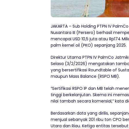
JAKARTA – Sub Holding PTPN IV PalmCo
Nusantara III (Persero) berhasil mem
mencapai USD 10,5 juta atau Rp174 Mili
palm kernel oil (PKO) sepanjang 2025.
Direktur Utama PTPN IV PalmCo Jatmiko
Selasa (3/2/2026) mengatakan tambah
yang bersertifikasi Roundtable of Sust
maupun Mass Balance (RSPO MB).
“Sertifikasi RSPO IP dan MB telah m
tinggi berkelanjutan. Skema ini memas
nilai tambah secara komersial,” kata di
Berdasarkan data yang dirilis, sepanj
menjual sebanyak 201 ribu ton CPO bers
Utara dan Riau. Ketiga entitas tersebu