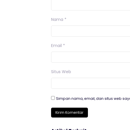
Nama
*
Email
*
Situs Web
Simpan nama, email, dan situs web say