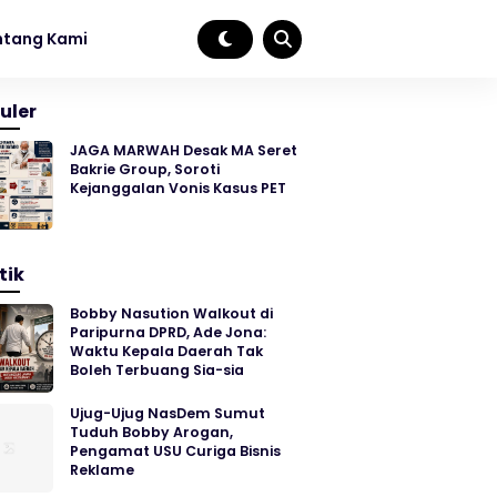
ntang Kami
uler
JAGA MARWAH Desak MA Seret
Bakrie Group, Soroti
Kejanggalan Vonis Kasus PET
tik
Bobby Nasution Walkout di
Paripurna DPRD, Ade Jona:
Waktu Kepala Daerah Tak
Boleh Terbuang Sia-sia
Ujug-Ujug NasDem Sumut
Tuduh Bobby Arogan,
Pengamat USU Curiga Bisnis
Reklame