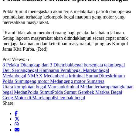
Polda Sumut menegaskan akan terus melakukan patroli dan operasi
penindakan terhadap kelompok begal maupun geng motor yang
meresahkan masyarakat.
“Kami tidak akan memberi ruang bagi pelaku kejahatan jalanan.
Setiap laporan masyarakat akan ditindaklanjuti secara cepat untuk
menjaga keamanan dan ketertiban masyarakat,” pungkas Kompol
Jama Kita Purba. (Red)
Post Views:
61
8 Pelaku Ditangkap dan 3 Ditembak
begal bersenjata tajam
begal
Deli Serdang
begal Hamparan Perak
begal Marelan
begal
Medan
begal NMAX Medan
berita kriminal Sumut
Ditreskrimum
Polda Sumut
geng motor Medan
geng motor Sumatera
Utara.
komplotan begal Marelan
kriminal Medan terbaru
penangkapan
begal Medan
Polda Sumut
Polda Sumut Gerebek Markas Begal
Geng Motor di Marelan
polisi tembak begal
Share: