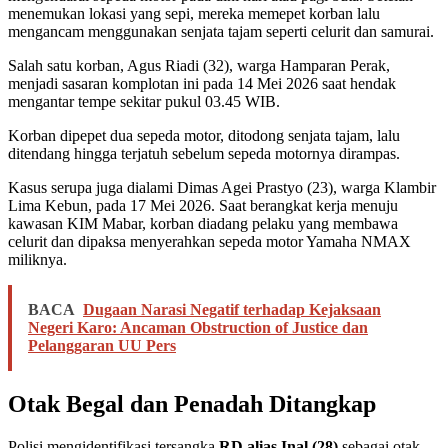
menemukan lokasi yang sepi, mereka memepet korban lalu
mengancam menggunakan senjata tajam seperti celurit dan samurai.
Salah satu korban, Agus Riadi (32), warga Hamparan Perak,
menjadi sasaran komplotan ini pada 14 Mei 2026 saat hendak
mengantar tempe sekitar pukul 03.45 WIB.
Korban dipepet dua sepeda motor, ditodong senjata tajam, lalu
ditendang hingga terjatuh sebelum sepeda motornya dirampas.
Kasus serupa juga dialami Dimas Agei Prastyo (23), warga Klambir
Lima Kebun, pada 17 Mei 2026. Saat berangkat kerja menuju
kawasan KIM Mabar, korban diadang pelaku yang membawa
celurit dan dipaksa menyerahkan sepeda motor Yamaha NMAX
miliknya.
BACA
Dugaan Narasi Negatif terhadap Kejaksaan
Negeri Karo: Ancaman Obstruction of Justice dan
Pelanggaran UU Pers
Otak Begal dan Penadah Ditangkap
Polisi mengidentifikasi tersangka
RD alias Inal (28)
sebagai otak