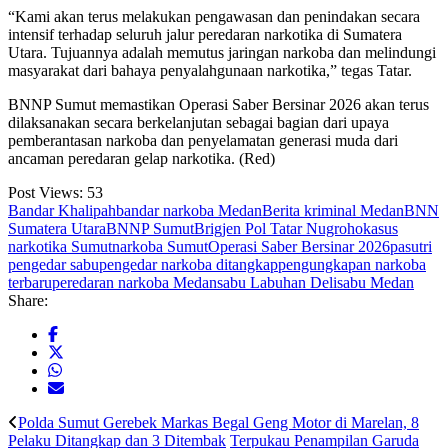
“Kami akan terus melakukan pengawasan dan penindakan secara
intensif terhadap seluruh jalur peredaran narkotika di Sumatera
Utara. Tujuannya adalah memutus jaringan narkoba dan melindungi
masyarakat dari bahaya penyalahgunaan narkotika,” tegas Tatar.
BNNP Sumut memastikan Operasi Saber Bersinar 2026 akan terus
dilaksanakan secara berkelanjutan sebagai bagian dari upaya
pemberantasan narkoba dan penyelamatan generasi muda dari
ancaman peredaran gelap narkotika. (Red)
Post Views:
53
Bandar Khalipah
bandar narkoba Medan
Berita kriminal Medan
BNN
Sumatera Utara
BNNP Sumut
Brigjen Pol Tatar Nugroho
kasus
narkotika Sumut
narkoba Sumut
Operasi Saber Bersinar 2026
pasutri
pengedar sabu
pengedar narkoba ditangkap
pengungkapan narkoba
terbaru
peredaran narkoba Medan
sabu Labuhan Deli
sabu Medan
Share:
Polda Sumut Gerebek Markas Begal Geng Motor di Marelan, 8
Pelaku Ditangkap dan 3 Ditembak
Terpukau Penampilan Garuda