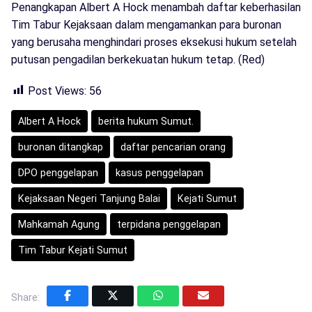
Penangkapan Albert A Hock menambah daftar keberhasilan
Tim Tabur Kejaksaan dalam mengamankan para buronan
yang berusaha menghindari proses eksekusi hukum setelah
putusan pengadilan berkekuatan hukum tetap. (Red)
Post Views:
56
Albert A Hock
berita hukum Sumut.
buronan ditangkap
daftar pencarian orang
DPO penggelapan
kasus penggelapan
Kejaksaan Negeri Tanjung Balai
Kejati Sumut
Mahkamah Agung
terpidana penggelapan
Tim Tabur Kejati Sumut
Share: