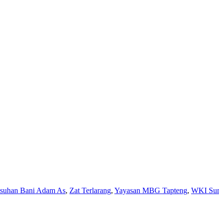
Asuhan Bani Adam As
,
Zat Terlarang
,
Yayasan MBG Tapteng
,
WKI Sum