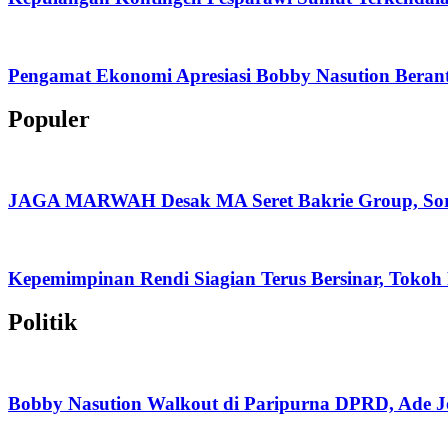
Pengamat Ekonomi Apresiasi Bobby Nasution Berant
Populer
JAGA MARWAH Desak MA Seret Bakrie Group, Soro
Kepemimpinan Rendi Siagian Terus Bersinar, Tok
Politik
Bobby Nasution Walkout di Paripurna DPRD, Ade J