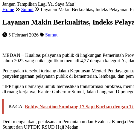
Jangan Tampilkan Lagi
Ya, Saya Mau!
Home
Sumut
Layanan Makin Berkualitas, Indeks Pelayanan P
Layanan Makin Berkualitas, Indeks Pelay
5 Februari 2026
Sumut
MEDAN – Kualitas pelayanan publik di lingkungan Pemerintah Provin
tahun 2025 yang naik signifikan menjadi 4,27 dengan kategori A-, da
Pencapaian tersebut tertuang dalam Keputusan Menteri Pendayagunaa
penyelenggaraan pelayanan publik di kementerian, lembaga, dan pem
“IPP tujuan utamanya untuk memastikan transformasi birokrasi, mem
di ruang kerjanya, Kantor Gubernur Sumut, Jalan Pangeran Dipone
BACA
Bobby Nasution Sumbang 17 Sapi Kurban dengan Tota
Dedi mengatakan, pelaksanaan Pemantauan dan Evaluasi Kinerja Peny
Sumut dan UPTDK RSUD Haji Medan.