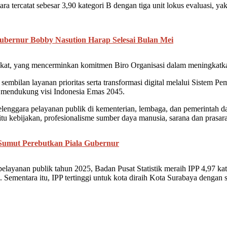
Utara tercatat sebesar 3,90 kategori B dengan tiga unit lokus evalu
ubernur Bobby Nasution Harap Selesai Bulan Mei
gkat, yang mencerminkan komitmen Biro Organisasi dalam meningkatkan 
mbilan layanan prioritas serta transformasi digital melalui Sistem Pe
a mendukung visi Indonesia Emas 2045.
yelenggara pelayanan publik di kementerian, lembaga, dan pemerintah d
itu kebijakan, profesionalisme sumber daya manusia, sarana dan prasara
Sumut Perebutkan Piala Gubernur
elayanan publik tahun 2025, Badan Pusat Statistik meraih IPP 4,97 kat
. Sementara itu, IPP tertinggi untuk kota diraih Kota Surabaya dengan