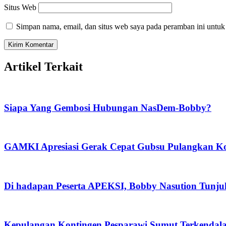
Situs Web
Simpan nama, email, dan situs web saya pada peramban ini untuk
Artikel Terkait
Siapa Yang Gembosi Hubungan NasDem-Bobby?
GAMKI Apresiasi Gerak Cepat Gubsu Pulangkan Kon
Di hadapan Peserta APEKSI, Bobby Nasution Tunj
Kepulangan Kontingen Pesparawi Sumut Terkendal