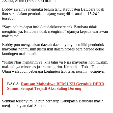
Astaka, Senin (16/6/2025) malam.
Bobby awalnya mengaku belum tahu Kabupaten Batubara tidak
ikut serta dalam pembukaan ajang yang dilaksanakan 15-24 Juni
tersebut.
“Saya belum dapat info (ketidakikutsertaan). Batubara tidak
mengirim ya, Batubara tidak mengirim,” ujarnya kepada wartawan
malam tadi.
Bobby pun mengatakan daerah-daerah yang memiliki penduduk
mayoritas nonmuslim justru ikut dalam proses para parade defile
kontingen malam tadi.
“Justru Nias mengirim ya, kita tahu ya Nias mayoritas non muslim,
maksudnya minoritas justru mengirim. Kemudian Toba, Tapanuli
Utara walaupun beberapa kontingen tapi tetap ngirim,” ucapnya.
BACA
Ratusan Mahasiswa BEM USU Geruduk DPRD
Sumut, Sempat Terjadi Aksi Saling Dorong
Sembari tersenyum, ia pun berharap Kabupaten Batubara masih
menjadi bagian dari Sumut.