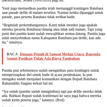
dikonfirmasi, Selasa (16/6/2026) pagi ini.
Yasir juga memastikan panitia telah memanggil kontingen Batubara
saat parade defile di malam tersebut. Namun ketika dipanggil untuk
parade, para peserta Batubara tidak terlihat hadir.
“Begitulah perkembangannya. Kami tidak monitor juga apakah
mereka (peserta Batubara) datang atau tidak tadi malam. Tapi yang
pasti dari panitia kami sudah mewajibkan semua datang. Panitia juga
udah menyebutkan nama Kabupaten Batubara pas defile, kan ada
itu,” tuturnya.
BACA
Dugaan Pungli di Samsat Medan Utara, Bapenda
Sumut Pastikan Tidak Ada Biaya Tambahan
Panitia pun sebelumnya sudah mengimbau para kontingen untuk
mempersiapkan diri untuk hadir di acara pembukaan. Ia pun
mengaku sudah menjalani komunikasi dengan Bupati Batubara
Baharuddin Siagian terkait hal ini.
“Iya sudah (panitia sudah mengimbau) tapi pas defile mereka tidak
ada. Bahkan Bupati sudah konfirmasi ke saya juga bahwa mereka
sudah kirim peserta juga,” katanya. (Red)