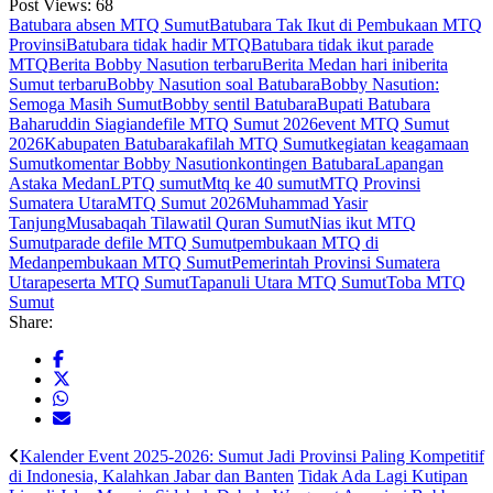
Post Views:
68
Batubara absen MTQ Sumut
Batubara Tak Ikut di Pembukaan MTQ
Provinsi
Batubara tidak hadir MTQ
Batubara tidak ikut parade
MTQ
Berita Bobby Nasution terbaru
Berita Medan hari ini
berita
Sumut terbaru
Bobby Nasution soal Batubara
Bobby Nasution:
Semoga Masih Sumut
Bobby sentil Batubara
Bupati Batubara
Baharuddin Siagian
defile MTQ Sumut 2026
event MTQ Sumut
2026
Kabupaten Batubara
kafilah MTQ Sumut
kegiatan keagamaan
Sumut
komentar Bobby Nasution
kontingen Batubara
Lapangan
Astaka Medan
LPTQ sumut
Mtq ke 40 sumut
MTQ Provinsi
Sumatera Utara
MTQ Sumut 2026
Muhammad Yasir
Tanjung
Musabaqah Tilawatil Quran Sumut
Nias ikut MTQ
Sumut
parade defile MTQ Sumut
pembukaan MTQ di
Medan
pembukaan MTQ Sumut
Pemerintah Provinsi Sumatera
Utara
peserta MTQ Sumut
Tapanuli Utara MTQ Sumut
Toba MTQ
Sumut
Share:
Kalender Event 2025-2026: Sumut Jadi Provinsi Paling Kompetitif
di Indonesia, Kalahkan Jabar dan Banten
Tidak Ada Lagi Kutipan