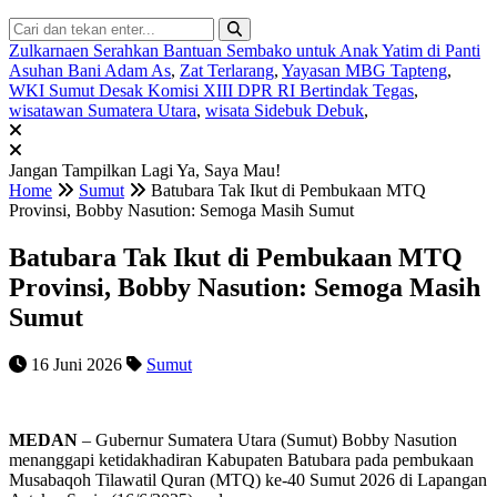
Zulkarnaen Serahkan Bantuan Sembako untuk Anak Yatim di Panti
Asuhan Bani Adam As
,
Zat Terlarang
,
Yayasan MBG Tapteng
,
WKI Sumut Desak Komisi XIII DPR RI Bertindak Tegas
,
wisatawan Sumatera Utara
,
wisata Sidebuk Debuk
,
Jangan Tampilkan Lagi
Ya, Saya Mau!
Home
Sumut
Batubara Tak Ikut di Pembukaan MTQ
Provinsi, Bobby Nasution: Semoga Masih Sumut
Batubara Tak Ikut di Pembukaan MTQ
Provinsi, Bobby Nasution: Semoga Masih
Sumut
16 Juni 2026
Sumut
MEDAN
– Gubernur Sumatera Utara (Sumut) Bobby Nasution
menanggapi ketidakhadiran Kabupaten Batubara pada pembukaan
Musabaqoh Tilawatil Quran (MTQ) ke-40 Sumut 2026 di Lapangan