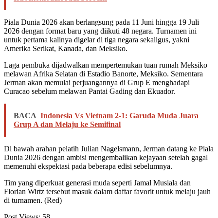
Piala Dunia 2026 akan berlangsung pada 11 Juni hingga 19 Juli
2026 dengan format baru yang diikuti 48 negara. Turnamen ini
untuk pertama kalinya digelar di tiga negara sekaligus, yakni
Amerika Serikat, Kanada, dan Meksiko.
Laga pembuka dijadwalkan mempertemukan tuan rumah Meksiko
melawan Afrika Selatan di Estadio Banorte, Meksiko. Sementara
Jerman akan memulai perjuangannya di Grup E menghadapi
Curacao sebelum melawan Pantai Gading dan Ekuador.
BACA
Indonesia Vs Vietnam 2-1: Garuda Muda Juara
Grup A dan Melaju ke Semifinal
Di bawah arahan pelatih Julian Nagelsmann, Jerman datang ke Piala
Dunia 2026 dengan ambisi mengembalikan kejayaan setelah gagal
memenuhi ekspektasi pada beberapa edisi sebelumnya.
Tim yang diperkuat generasi muda seperti Jamal Musiala dan
Florian Wirtz tersebut masuk dalam daftar favorit untuk melaju jauh
di turnamen. (Red)
Post Views:
58