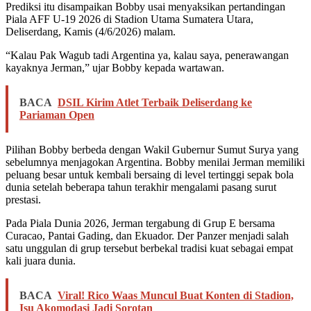
Prediksi itu disampaikan Bobby usai menyaksikan pertandingan
Piala AFF U-19 2026 di Stadion Utama Sumatera Utara,
Deliserdang, Kamis (4/6/2026) malam.
“Kalau Pak Wagub tadi Argentina ya, kalau saya, penerawangan
kayaknya Jerman,” ujar Bobby kepada wartawan.
BACA
DSIL Kirim Atlet Terbaik Deliserdang ke
Pariaman Open
Pilihan Bobby berbeda dengan Wakil Gubernur Sumut Surya yang
sebelumnya menjagokan Argentina. Bobby menilai Jerman memiliki
peluang besar untuk kembali bersaing di level tertinggi sepak bola
dunia setelah beberapa tahun terakhir mengalami pasang surut
prestasi.
Pada Piala Dunia 2026, Jerman tergabung di Grup E bersama
Curacao, Pantai Gading, dan Ekuador. Der Panzer menjadi salah
satu unggulan di grup tersebut berbekal tradisi kuat sebagai empat
kali juara dunia.
BACA
Viral! Rico Waas Muncul Buat Konten di Stadion,
Isu Akomodasi Jadi Sorotan