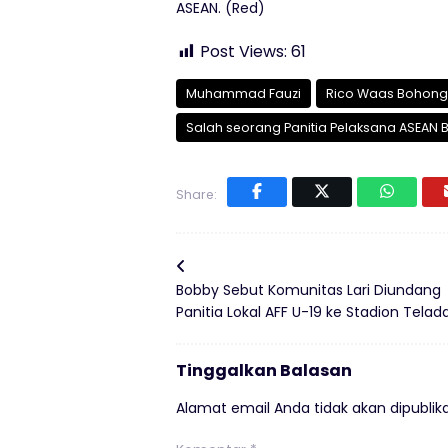
ASEAN. (Red)
Post Views:
61
Muhammad Fauzi
Rico Waas Bohongi
Salah seorang Panitia Pelaksana ASEAN
Share:
Bobby Sebut Komunitas Lari Diundang
Panitia Lokal AFF U-19 ke Stadion Telad
Tinggalkan Balasan
Alamat email Anda tidak akan dipublika