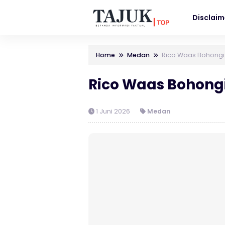
Disclaim
Home
Medan
Rico Waas Bohongi 
Rico Waas Bohongi
1 Juni 2026
Medan