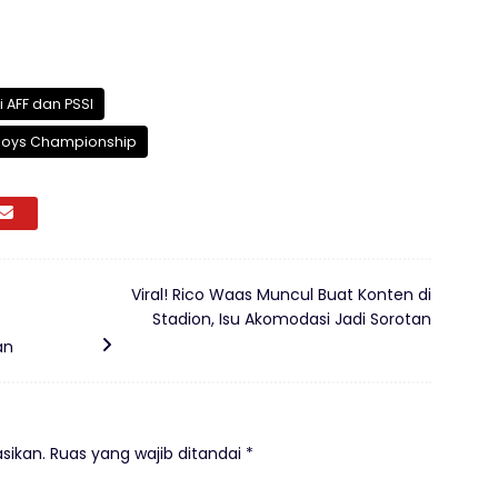
 AFF dan PSSI
 Boys Championship
Viral! Rico Waas Muncul Buat Konten di
Stadion, Isu Akomodasi Jadi Sorotan
an
sikan.
Ruas yang wajib ditandai
*