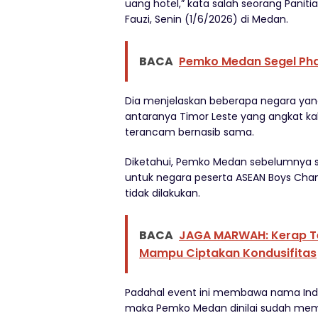
uang hotel,” kata salah seorang Pan
Fauzi, Senin (1/6/2026) di Medan.
BACA
Pemko Medan Segel Ph
Dia menjelaskan beberapa negara yang 
antaranya Timor Leste yang angkat kaki
terancam bernasib sama.
Diketahui, Pemko Medan sebelumnya 
untuk negara peserta ASEAN Boys Cham
tidak dilakukan.
BACA
JAGA MARWAH: Kerap Te
Mampu Ciptakan Kondusifitas
Padahal event ini membawa nama Indones
maka Pemko Medan dinilai sudah membo