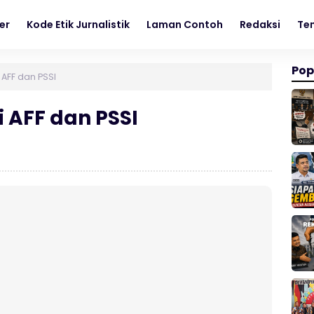
er
Kode Etik Jurnalistik
Laman Contoh
Redaksi
Te
Pop
AFF dan PSSI
 AFF dan PSSI