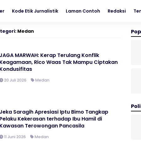
er
Kode Etik Jurnalistik
Laman Contoh
Redaksi
Te
tegori:
Medan
Pop
JAGA MARWAH: Kerap Terulang Konflik
Keagamaan, Rico Waas Tak Mampu Ciptakan
Kondusifitas
20 Juli 2026
Medan
Poli
Jeka Saragih Apresiasi Iptu Bimo Tangkap
Pelaku Kekerasan terhadap Ibu Hamil di
Kawasan Terowongan Pancasila
11 Juni 2026
Medan