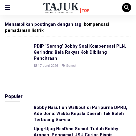
Menampilkan postingan dengan tag:
kompensasi
pemadaman listrik
PDIP ‘Serang’ Bobby Soal Kompensasi PLN,
Gerindra: Bela Rakyat Kok Dibilang
Pencitraan
17 Juni 2026
Sumut
Populer
Bobby Nasution Walkout di Paripurna DPRD,
Ade Jona: Waktu Kepala Daerah Tak Boleh
Terbuang Sia-sia
Ujug-Ujug NasDem Sumut Tuduh Bobby
Arogan, Pengamat USU Curiga Bisnis