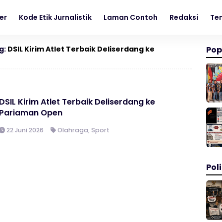
er
Kode Etik Jurnalistik
Laman Contoh
Redaksi
Te
g:
DSIL Kirim Atlet Terbaik Deliserdang ke
Pop
DSIL Kirim Atlet Terbaik Deliserdang ke
Pariaman Open
22 Juni 2026
Olahraga
,
Sport
Poli