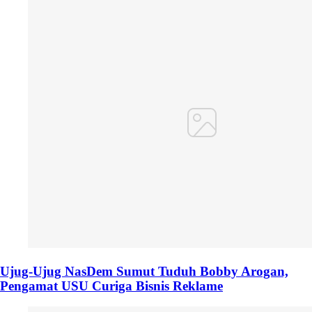
Ujug-Ujug NasDem Sumut Tuduh Bobby Arogan,
Pengamat USU Curiga Bisnis Reklame